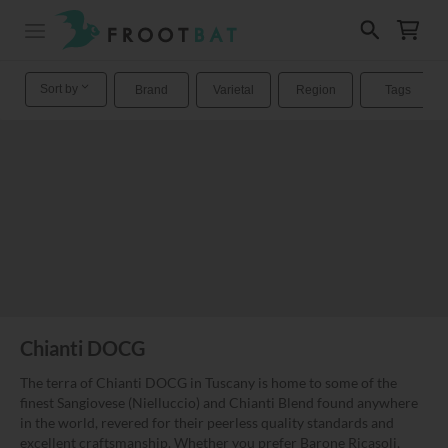
Sort by
Brand
Varietal
Region
Tags
Chianti DOCG
The terra of Chianti DOCG in Tuscany is home to some of the
finest Sangiovese (Nielluccio) and Chianti Blend found anywhere
in the world, revered for their peerless quality standards and
excellent craftsmanship. Whether you prefer Barone Ricasoli,