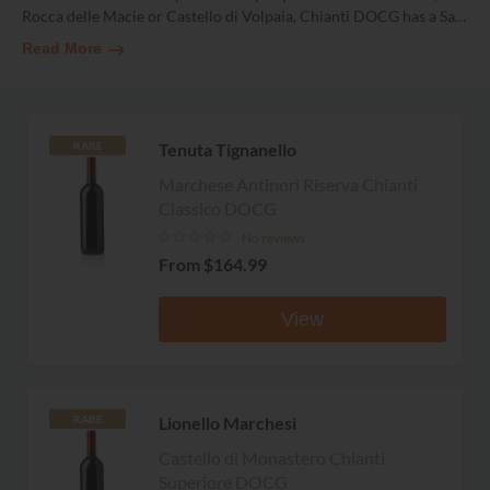
Rocca delle Macie or Castello di Volpaia, Chianti DOCG has a Sa
…
Read More
Tenuta Tignanello
RARE
Marchese Antinori Riserva Chianti
Classico DOCG
No reviews
From
$164.99
View
Lionello Marchesi
RARE
Castello di Monastero Chianti
Superiore DOCG