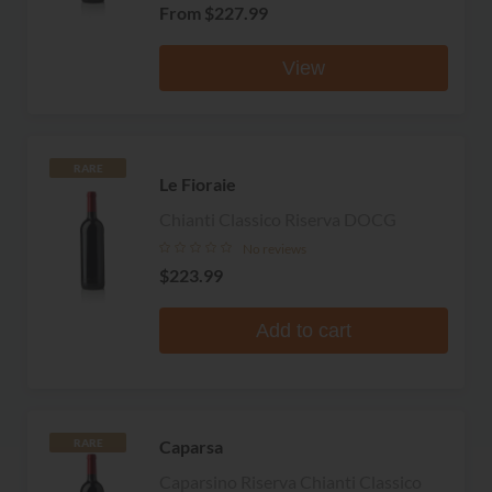
From
$227.99
View
RARE
Le Fioraie
Chianti Classico Riserva DOCG
No reviews
$223.99
Add to cart
Caparsa
RARE
Caparsino Riserva Chianti Classico