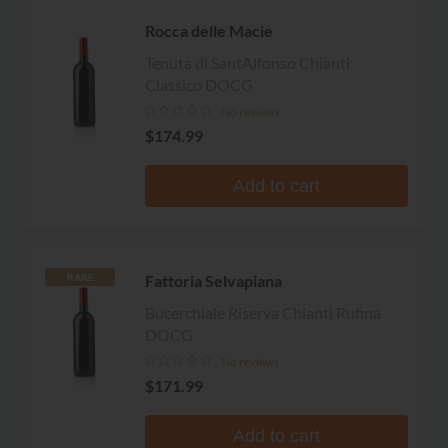
Rocca delle Macie
Tenuta di SantAlfonso Chianti
Classico DOCG
No reviews
$174.99
Add to cart
Fattoria Selvapiana
RARE
Bucerchiale Riserva Chianti Rufina
DOCG
No reviews
$171.99
Add to cart