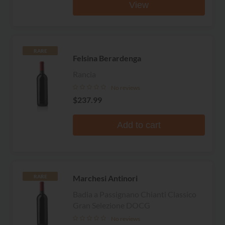
View
RARE
Felsina Berardenga
Rancia
No reviews
$237.99
Add to cart
Marchesi Antinori
RARE
Badia a Passignano Chianti Classico
Gran Selezione DOCG
No reviews