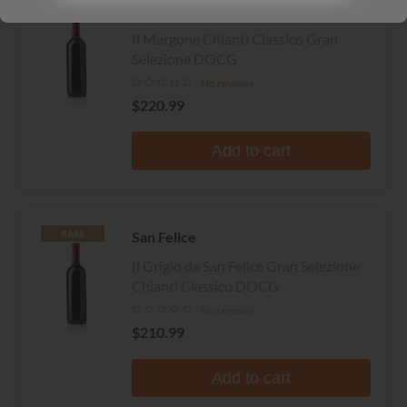
Il Molino di Grace
RARE
Il Margone Chianti Classico Gran
Selezione DOCG
No reviews
$220.99
Add to cart
San Felice
RARE
Il Grigio da San Felice Gran Selezione
Chianti Classico DOCG
No reviews
$210.99
Add to cart