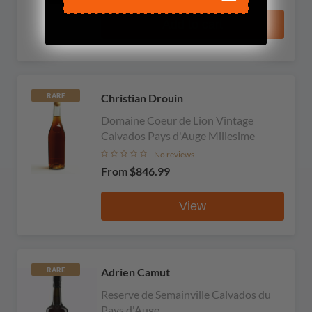
Add to cart
Christian Drouin
RARE
Domaine Coeur de Lion Vintage
Calvados Pays d'Auge Millesime
No reviews
From
$846.99
View
Adrien Camut
RARE
Reserve de Semainville Calvados du
Pays d'Auge