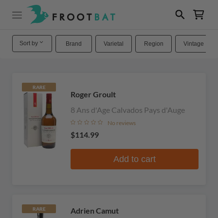
Sort by
Brand
Varietal
Region
Vintage
RARE
Roger Groult
8 Ans d'Age Calvados Pays d'Auge
No reviews
$114.99
Add to cart
Adrien Camut
RARE